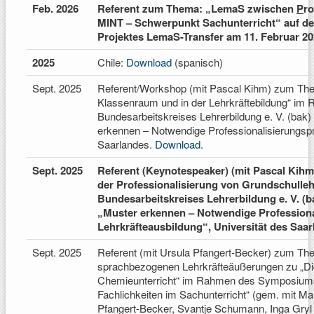
Feb. 2026
Referent zum Thema:
„
LemaS zwischen
P
ro
MINT – Schwerpunkt Sachunterricht“ auf 
Projektes LemaS-Transfer am 11. Februar 202
2025
Chile:
Download
(spanisch)
Sept. 2025
R
eferent/Workshop (mit Pascal Kihm) zum Th
Klassenraum und in der Lehrkräftebildung
“
im R
Bundesarbeitskreises Lehrerbildung e. V. (ba
erkennen – Notwendige Professionalisierungspr
Saarlandes.
Download
.
Sept. 2025
Referent (
Keynotespeaker) (mit Pascal Kihm
der Professionalisierung von Grundschulleh
Bundesarbeitskreises Lehrerbildung e. V. (
„Muster erkennen – Notwendige Professiona
Lehrkräfteausbildung
“
, Universität des Saa
Sept. 2025
Referent (mit Ursula Pfangert-Becker) zum The
sprachbezogenen Lehrkräfteäußerungen zu „Dich
Chemieunterricht“ im Rahmen des Symposiums „
Fachlichkeiten im Sachunterricht“ (gem. mit Mar
Pfangert-Becker, Svantje Schumann, Inga Gryl