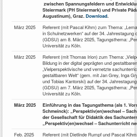
zwischen Spannungsfeldern und Entwicklu
Steiermark (PH Steiermark) und Private P
Augustinum), Graz.
Download
.
März 2025
Referent (mit Pascal Kihm) zum Thema: „LemaS
in Schulnetzwerken“ auf der 34. Jahrestagung d
(GDSU) am 8. März 2025, Tagungsthema: „Pers
Universität zu Köln.
März 2025
Referent (mit Thomas Irion) zum Thema: „Vielpe
Bildung in der digital geprägten und gestaltb
„Vielperspektivische und vernetzte sachunterrich
gestaltbaren Welt“ (gem. mit Jan Grey, Inga Gr
und Tobias Kantorski) auf der 34. Jahrestagung
(GDSU) am 7. März 2025, Tagungsthema: „Pers
Universität zu Köln.
März 2025
Einführung in das Tagungsthema (als 1. Vor
Schmeinck): „Perspektiv(en)wechsel – Sachu
der Gesellschaft für Didaktik des Sachunte
„Perspektiv(en)wechsel – Sachunterricht neu
Feb. 2025
Referent (mit Dietlinde Rumpf und Pascal Kih