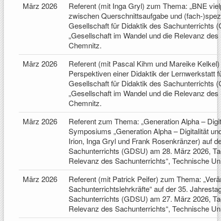
März 2026
Referent (mit Inga Gryl) zum Thema:
„
BNE viel
zwischen Querschnittsaufgabe und (fach-)spezi
Gesellschaft für Didaktik des Sachunterricht
„Gesellschaft im Wandel und die Relevanz des 
Chemnitz.
März 2026
Referent (mit Pascal Kihm und Mareike Kelke
Perspektiven einer Didaktik der Lernwerkstatt f
Gesellschaft für Didaktik des Sachunterricht
„Gesellschaft im Wandel und die Relevanz des 
Chemnitz.
März 2026
Referent zum Thema: „Generation Alpha – Digit
Symposiums „Generation Alpha – Digitalität un
Irion, Inga Gryl und Frank Rosenkränzer) auf de
Sachunterrichts (GDSU) am 28. März 2026, Ta
Relevanz des Sachunterrichts“, Technische Uni
März 2026
Referent (mit Patrick Peifer) zum Thema:
„
Verä
Sachunterrichtslehrkräfte“ auf der 35. Jahresta
Sachunterrichts (GDSU) am 27. März 2026, Ta
Relevanz des Sachunterrichts“, Technische Uni