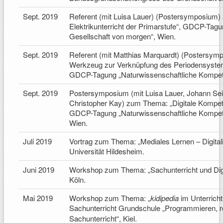
Sept. 2019
Referent (mit Luisa Lauer) (Postersymposium
Elektrikunterricht der Primarstufe“, GDCP-Tag
Gesellschaft von morgen“, Wien.
Sept. 2019
Referent (mit Matthias Marquardt) (Postersy
Werkzeug zur Verknüpfung des Periodensyste
GDCP-Tagung „Naturwissenschaftliche Kompete
Sept. 2019
Postersymposium (mit Luisa Lauer, Johann Sei
Christopher Kay) zum Thema: „Digitale Kompete
GDCP-Tagung „Naturwissenschaftliche Kompeten
Wien.
Juli 2019
Vortrag zum Thema: „Mediales Lernen – Digital
Universität Hildesheim.
Juni 2019
Workshop zum Thema: „Sachunterricht und Digi
Köln.
Mai 2019
Workshop zum Thema: „
kidipedia
im Unterricht
Sachunterricht Grundschule „Programmieren, r
Sachunterricht“, Kiel.