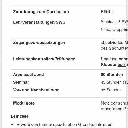
Zuordnung zum
Curriculum
Pflicht
Seminar: 
Lehrveranstaltungen/
SWS
(max. Gruppen
Zugangs
voraussetzungen
absolviertes
M
des Sachunter
Leistungskontrollen/
Prüfungen
Seminar:
schr
Klausur
oder
Arbeitsaufwand
90 Stunden
Seminar
45 Stunden (1
Vor- und Nachbereitung
45 Stunden
Modulnote
Note der schri
mündlichen Pr
Lernziele
Erwerb von themenspezifischen Grundkenntnissen