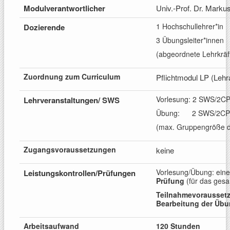
Modulverantwortlicher
Univ.-Prof. Dr. Marku
1 Hochschullehrer*in
Dozierende
3 Übungsleiter*innen
(abgeordnete Lehrkräf
Zuordnung zum
Curriculum
Pflichtmodul LP (Lehr
Vorlesung: 2 SWS/2C
Lehrveranstaltungen/
SWS
Übung: 2 SWS/2CP
(max. Gruppengröße d
Zugangsv
oraussetzungen
keine
Vorlesung/Übung: ein
Leistungskontrollen/
Prüfungen
Prüfung
(für das ges
Teilnahmevorausset
Bearbeitung der Üb
Arbeitsaufwand
120 Stunden