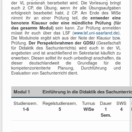
der VL praxisnah berarbeitet wird. Die Vorlesung bringt
euch 2 CP, die Übung, wenn ihr alle Übungsaufgaben
erfolgreich bearbeitet habt, 2 CP. Am Ende des WiSe
nimmt ihr an einer Prüfung teil, die
entweder eine
benotete Klausur oder eine mündliche Prüfung (für
das gesamte Modul)
sein kann. Zur Prüfung anmelden
müsst ihr euch über das LSF (
www.lsf.uni-saarland.de
).
Die Modulnote ergibt sich aus der Note der Klausur bzw.
Prüfung.
Der Perspektivrahmen der GDSU
(Gesellschaft
für Didaktik des Sachunterrichts) wird euch in der VL
angeboten und ist anschließend im Sekretariat käuflich zu
erwerben. Diesen solltet ihr euch unbedingt anschaffen, da
dieser deutschlandweit die Grundlage für die
kompetenzorientierte Planung, Durchführung und
Evaluation von Sachunterricht dient.
Modul 1
Einführung in die Didaktik des Sachunterri
Studiensem.
Regelstudiensem.
Turnus
Dauer
SWS
1-6
5
WiSe
1
4
Sem.