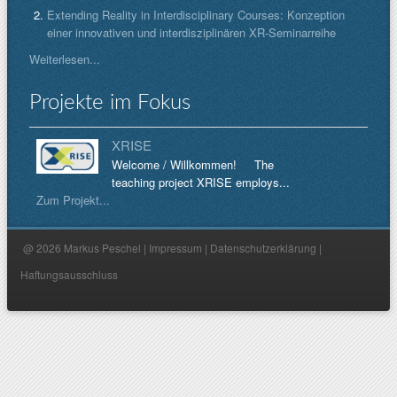
Extending Reality in Interdisciplinary Courses: Konzeption
einer innovativen und interdisziplinären XR-Seminarreihe
Weiterlesen...
Projekte im Fokus
XRISE
Welcome / Willkommen! The
teaching project XRISE employs...
Zum Projekt...
@ 2026 Markus Peschel |
Impressum
|
Datenschutzerklärung
|
Haftungsausschluss