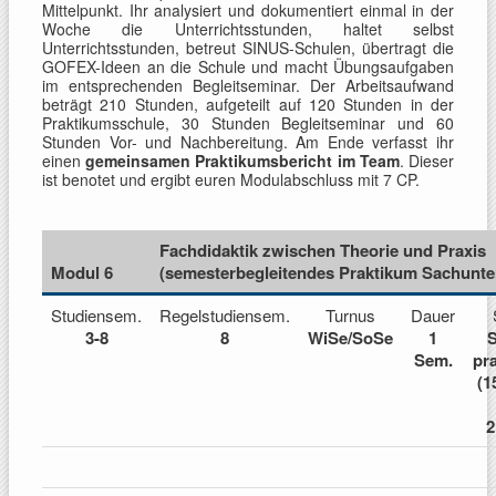
Mittelpunkt. Ihr analysiert und dokumentiert einmal in der
Woche die Unterrichtsstunden, haltet selbst
Unterrichtsstunden, betreut SINUS-Schulen, übertragt die
GOFEX-Ideen an die Schule und macht Übungsaufgaben
im entsprechenden Begleitseminar. Der Arbeitsaufwand
beträgt 210 Stunden, aufgeteilt auf 120 Stunden in der
Praktikumsschule, 30 Stunden Begleitseminar und 60
Stunden Vor- und Nachbereitung. Am Ende verfasst ihr
einen
gemeinsamen Praktikumsbericht im Team
. Dieser
ist benotet und ergibt euren Modulabschluss mit 7 CP.
Fachdidaktik zwischen Theorie und Praxis
Modul 6
(semesterbegleitendes Praktikum Sachunter
Studiensem.
Regelstudiensem.
Turnus
Dauer
3-8
8
WiSe/SoSe
1
S
Sem.
pr
(1