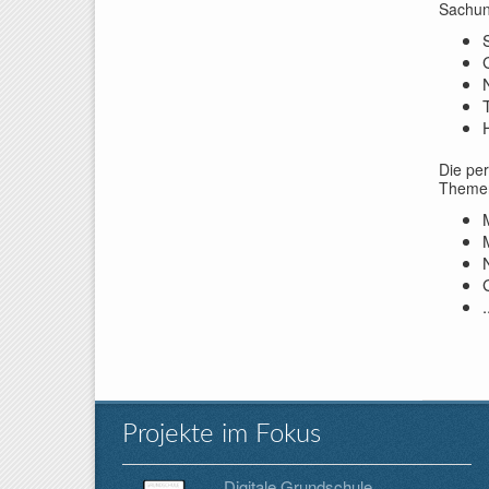
Sachun
Die per
Themen
M
.
Projekte im Fokus
Digitale Grundschule