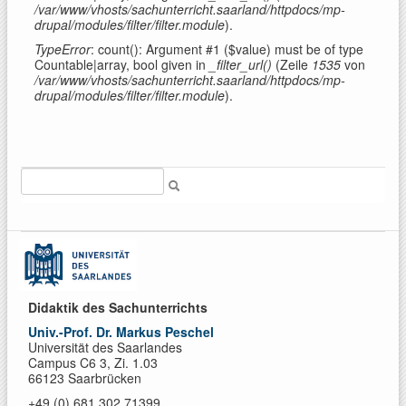
/var/www/vhosts/sachunterricht.saarland/httpdocs/mp-
drupal/modules/filter/filter.module
).
TypeError
: count(): Argument #1 ($value) must be of type
Countable|array, bool given in
_filter_url()
(Zeile
1535
von
/var/www/vhosts/sachunterricht.saarland/httpdocs/mp-
drupal/modules/filter/filter.module
).
Suche
Didaktik des Sachunterrichts
Univ.-Prof. Dr. Markus Peschel
Universität des Saarlandes
Campus C6 3, Zi. 1.03
66123 Saarbrücken
+49 (0) 681 302 71399