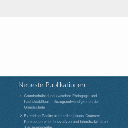
Neueste Publikationen
Grundschulbildung zwischen Pädagogik und
Fachdidaktiken – Bezugsnotwendigkeiten der
Grundschule
Extending Reality in Interdisciplinary Courses:
Konzeption einer innovativen und interdisziplinären
XR-Seminarreihe