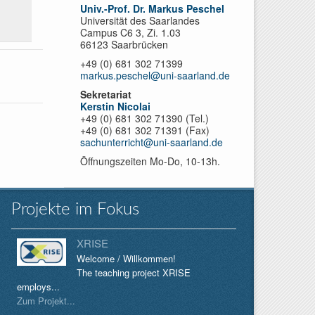
Univ.-Prof. Dr. Markus Peschel
Universität des Saarlandes
Campus C6 3, Zi. 1.03
66123 Saarbrücken
+49 (0) 681 302 71399
markus.peschel@uni-saarland.de
Sekretariat
Kerstin Nicolai
+49 (0) 681 302 71390 (Tel.)
+49 (0) 681 302 71391 (Fax)
sachunterricht@uni-saarland.de
Öffnungszeiten Mo-Do, 10-13h.
Projekte im Fokus
XRISE
Welcome / Willkommen!
The teaching project XRISE
employs...
Zum Projekt...