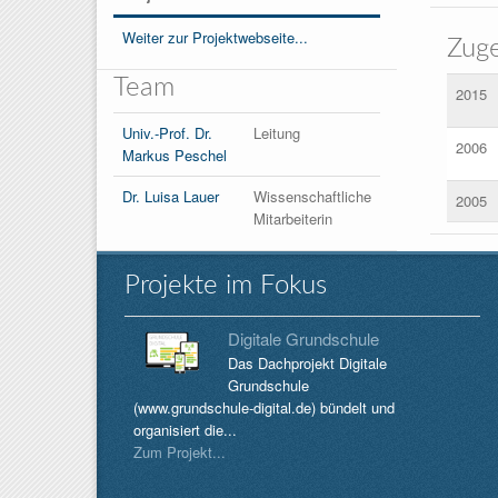
Weiter zur Projektwebseite...
Zuge
Team
2015
Univ.-Prof. Dr.
Leitung
2006
Markus Peschel
Dr. Luisa Lauer
Wissenschaftliche
2005
Mitarbeiterin
Projekte im Fokus
Digitale Grundschule
Das Dachprojekt Digitale
Grundschule
(www.grundschule-digital.de) bündelt und
organisiert die...
Zum Projekt...