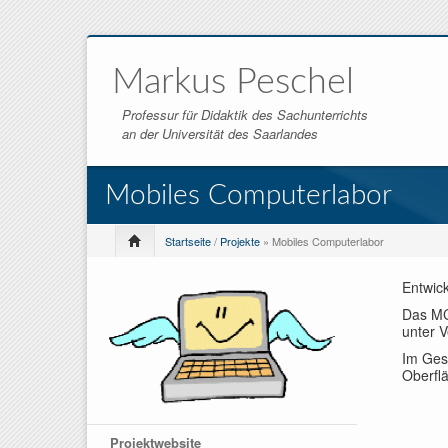
Markus Peschel
Professur für Didaktik des Sachunterrichts
an der Universität des Saarlandes
Mobiles Computerlabor
Startseite
/
Projekte
» Mobiles Computerlabor
Entwic
Das MC
unter 
Im Ges
Oberfl
Projektwebsite