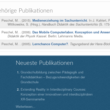
hörige Publikationen
Peschel, M.
. (2015).
. In
J. Kahlert, F
Medienerziehung im Sachunterricht
Wittkowske, S. (Hrsg.)
,
Handbuch Didaktik des Sachunterrichts
(S. 173-
Peschel, M.
. (2006).
Das Mobile Computerlabor. Konzeption und Anwe
Didaktik der Physik Kassel
. Berlin: Lehmanns Media.
Peschel, M.
. (2005).
.
Tagungsband der Hans-Böckl
Lernchance Computer?
Neueste Publikationen
Grundschulbildung zwischen Pädagogik und
Fachdidaktiken – Bezugsnotwendigkeiten der
Grundschule
Extending Reality in Interdisciplinary Courses:
Konzeption einer innovativen und interdisziplinären
XR-Seminarreihe
Weiterlesen...