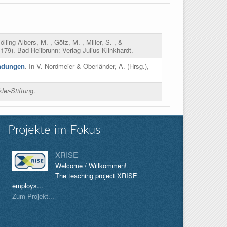
ölling-Albers, M. , Götz, M. , Miller, S. , &
179). Bad Heilbrunn: Verlag Julius Klinkhardt.
. In
V. Nordmeier & Oberländer, A. (Hrsg.)
,
ndungen
er-Stiftung
.
Projekte im Fokus
XRISE
Welcome / Willkommen!
The teaching project XRISE
employs...
Zum Projekt...