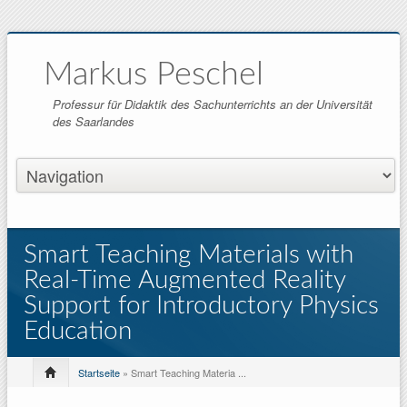
Markus Peschel
Professur für Didaktik des Sachunterrichts an der Universität
des Saarlandes
Smart Teaching Materials with
Real-Time Augmented Reality
Support for Introductory Physics
Education
Startseite
» Smart Teaching Materia ...